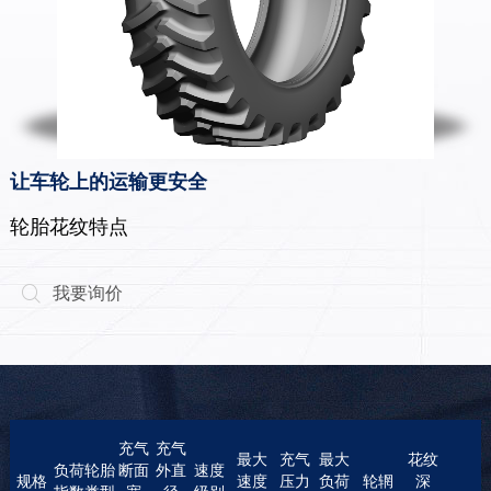
让车轮上的运输更安全
轮胎花纹特点
我要询价

充气
充气
最大
充气
最大
花纹
负荷
轮胎
断面
外直
速度
规格
速度
压力
负荷
轮辋
深